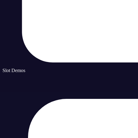
Slot Demos